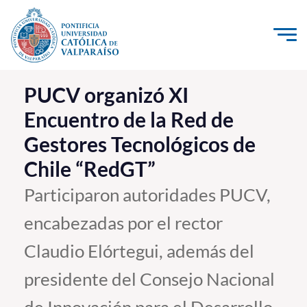
Click acá para ir directamente al contenido
La Universidad
PUCV organizó XI
Encuentro de la Red de
Investigación, Creación e Innovación
Gestores Tecnológicos de
PUCV Internacional
Chile “RedGT”
Vinculación con el Medio
Participaron autoridades PUCV,
Admisión
encabezadas por el rector
Pregrado
Claudio Elórtegui, además del
Postgrado
presidente del Consejo Nacional
Formación Continua