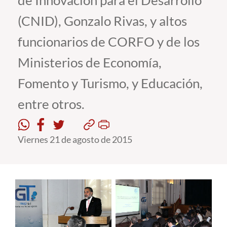
de Innovación para el Desarrollo
(CNID), Gonzalo Rivas, y altos
Estudiantes
funcionarios de CORFO y de los
Académicos
Ministerios de Economía,
Funcionarios
Fomento y Turismo, y Educación,
Alumni
entre otros.
English
Viernes 21 de agosto de 2015