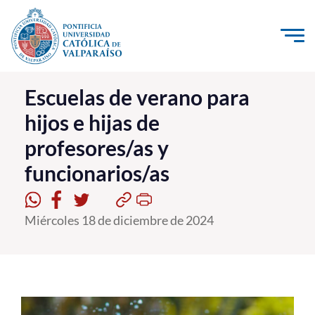
Click acá para ir directamente al contenido
La Universidad
Escuelas de verano para
hijos e hijas de
Investigación, Creación e Innovación
profesores/as y
PUCV Internacional
funcionarios/as
Vinculación con el Medio
Admisión
Miércoles 18 de diciembre de 2024
Pregrado
Postgrado
Formación Continua