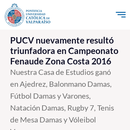
Click acá para ir directamente al contenido
La Universidad
PUCV nuevamente resultó
triunfadora en Campeonato
Investigación, Creación e Innovación
Fenaude Zona Costa 2016
PUCV Internacional
Vinculación con el Medio
Nuestra Casa de Estudios ganó
en Ajedrez, Balonmano Damas,
Admisión
Fútbol Damas y Varones,
Pregrado
Natación Damas, Rugby 7, Tenis
Postgrado
de Mesa Damas y Vóleibol
Formación Continua