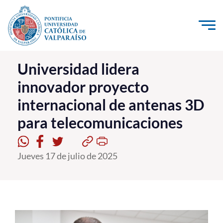
Click acá para ir directamente al contenido
La Universidad
Universidad lidera
innovador proyecto
Investigación, Creación e Innovación
internacional de antenas 3D
PUCV Internacional
para telecomunicaciones
Vinculación con el Medio
Admisión
Jueves 17 de julio de 2025
Pregrado
Postgrado
Formación Continua