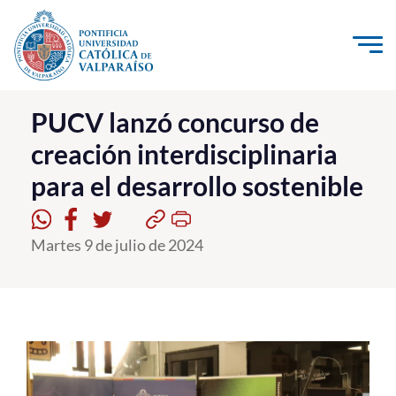
Click acá para ir directamente al contenido
La Universidad
PUCV lanzó concurso de
creación interdisciplinaria
Investigación, Creación e Innovación
para el desarrollo sostenible
PUCV Internacional
Vinculación con el Medio
Martes 9 de julio de 2024
Admisión
Pregrado
Postgrado
Formación Continua