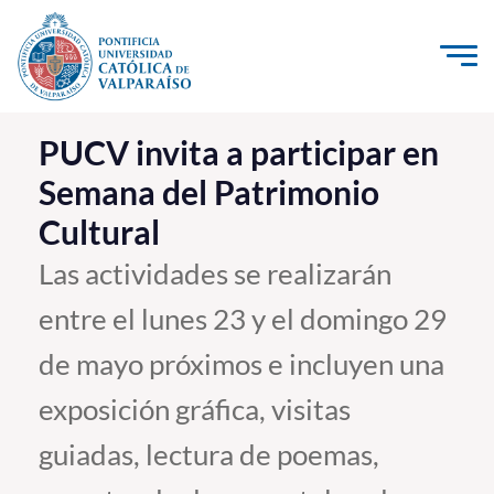
Click acá para ir directamente al contenido
La Universidad
PUCV invita a participar en
Semana del Patrimonio
Investigación, Creación e Innovación
Cultural
PUCV Internacional
Vinculación con el Medio
Las actividades se realizarán
entre el lunes 23 y el domingo 29
Admisión
de mayo próximos e incluyen una
Pregrado
exposición gráfica, visitas
Postgrado
guiadas, lectura de poemas,
Formación Continua