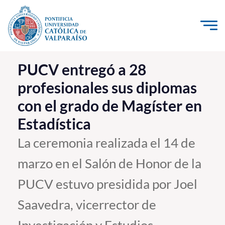
Click acá para ir directamente al contenido
La Universidad
PUCV entregó a 28
profesionales sus diplomas
Investigación, Creación e Innovación
con el grado de Magíster en
PUCV Internacional
Estadística
Vinculación con el Medio
La ceremonia realizada el 14 de
Admisión
marzo en el Salón de Honor de la
Pregrado
PUCV estuvo presidida por Joel
Postgrado
Saavedra, vicerrector de
Formación Continua