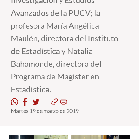
Investigación y Estudios
Avanzados de la PUCV; la
Estudiantes
profesora María Angélica
Académicos
Maulén, directora del Instituto
Funcionarios
de Estadística y Natalia
Alumni
Bahamonde, directora del
Programa de Magíster en
English
Estadística.
Martes 19 de marzo de 2019