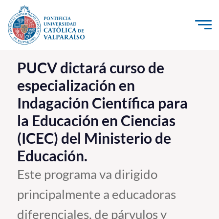
Click acá para ir directamente al contenido
La Universidad
PUCV dictará curso de
especialización en
Investigación, Creación e Innovación
Indagación Científica para
PUCV Internacional
la Educación en Ciencias
Vinculación con el Medio
(ICEC) del Ministerio de
Admisión
Educación.
Este programa va dirigido
Pregrado
principalmente a educadoras
Postgrado
diferenciales, de párvulos y
Formación Continua