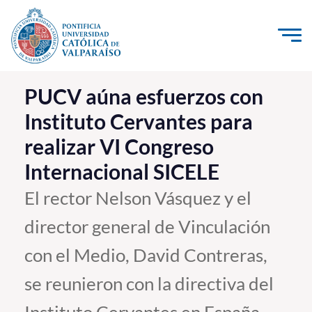
Click acá para ir directamente al contenido
La Universidad
PUCV aúna esfuerzos con
Instituto Cervantes para
Investigación, Creación e Innovación
realizar VI Congreso
PUCV Internacional
Internacional SICELE
Vinculación con el Medio
El rector Nelson Vásquez y el
Admisión
director general de Vinculación
Pregrado
con el Medio, David Contreras,
Postgrado
se reunieron con la directiva del
Formación Continua