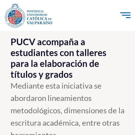
Click acá para ir directamente al contenido
La Universidad
PUCV acompaña a
estudiantes con talleres
Investigación, Creación e Innovación
para la elaboración de
PUCV Internacional
títulos y grados
Vinculación con el Medio
Mediante esta iniciativa se
Admisión
abordaron lineamientos
Pregrado
metodológicos, dimensiones de la
Postgrado
escritura académica, entre otras
Formación Continua