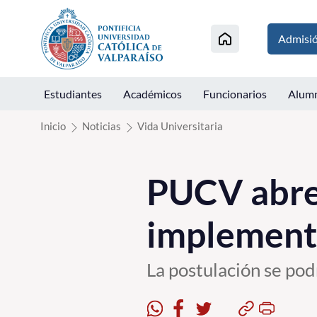
Click acá para ir directamente al contenido
Admisi
Estudiantes
Académicos
Funcionarios
Alum
Inicio
Noticias
Vida Universitaria
PUCV abre 
implement
La postulación se podr