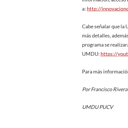
a:
http://innovaciond
Cabe señalar que la 
más detalles, además
programa se realizar
UMDU:
https://you
Para más información
Por Francisco Rivera
UMDU PUCV