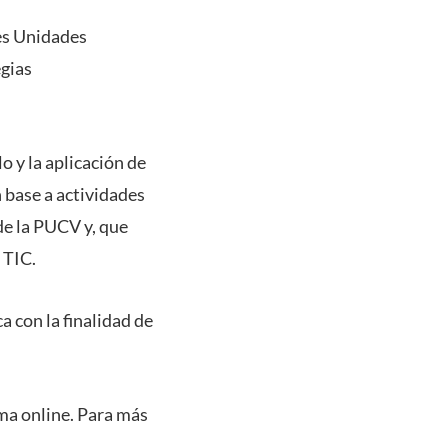
tes Unidades
egias
o y la aplicación de
 base a actividades
de la PUCV y, que
 TIC.
 con la finalidad de
ma online. Para más