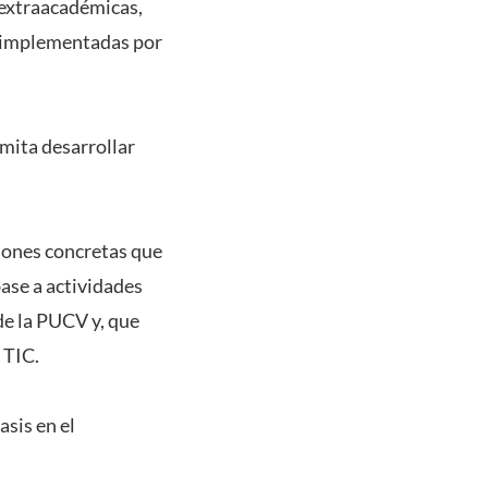
 extraacadémicas,
er implementadas por
mita desarrollar
ciones concretas que
base a actividades
de la PUCV y, que
 TIC.
asis en el