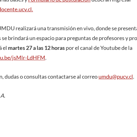
ocente.ucv.cl.
UMDU realizará una transmisión en vivo, donde se present
 se brindará un espacio para preguntas de profesores y pro
á el
martes 27 a las 12 horas
por el canal de Youtube de la
tu.be/jsMlr-LdHFM
.
, dudas o consultas contactarse al correo
umdu@pucv.cl
.
 A.