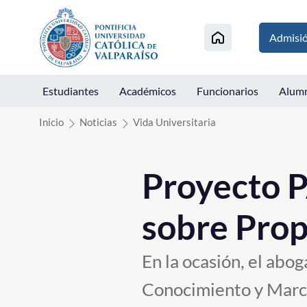
Click acá para ir directamente al contenido
Admisi
Estudiantes
Académicos
Funcionarios
Alum
Inicio
Noticias
Vida Universitaria
Proyecto P
sobre Prop
En la ocasión, el abo
Conocimiento y Marca