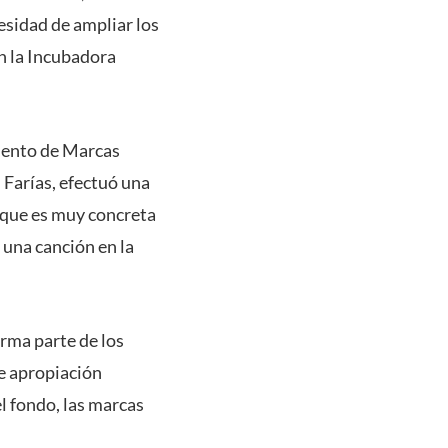
esidad de ampliar los
on la Incubadora
miento de Marcas
 Farías, efectuó una
o que es muy concreta
una canción en la
orma parte de los
de apropiación
l fondo, las marcas