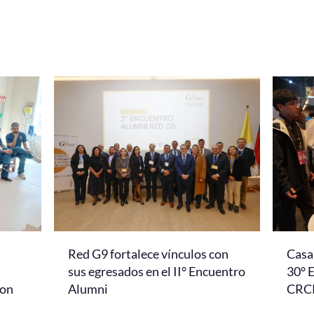
Red G9 fortalece vínculos con
Casa 
l
sus egresados en el II° Encuentro
30° 
con
Alumni
CRC