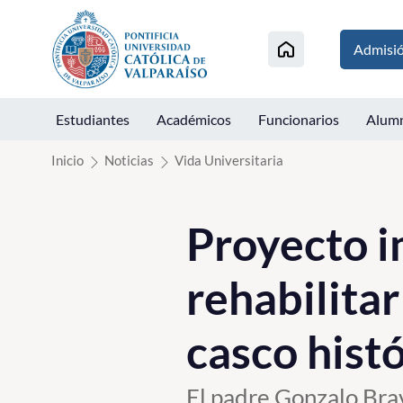
Click acá para ir directamente al contenido
Admisi
Estudiantes
Académicos
Funcionarios
Alum
Inicio
Noticias
Vida Universitaria
Proyecto i
rehabilita
casco hist
El padre Gonzalo Bravo