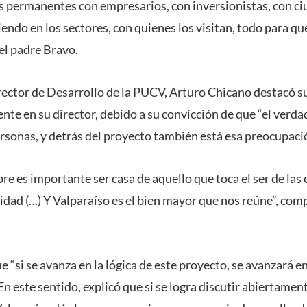
s permanentes con empresarios, con inversionistas, con ci
endo en los sectores, con quienes los visitan, todo para qu
el padre Bravo.
rrector de Desarrollo de la PUCV, Arturo Chicano destacó su
ente en su director, debido a su convicción de que “el verd
ersonas, y detrás del proyecto también está esa preocupació
e es importante ser casa de aquello que toca el ser de las c
sidad (…) Y Valparaíso es el bien mayor que nos reúne”, co
 “si se avanza en la lógica de este proyecto, se avanzará e
. En este sentido, explicó que si se logra discutir abiertam