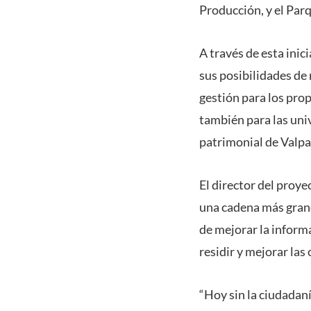
Producción, y el Par
A través de esta inic
sus posibilidades de 
gestión para los prop
también para las univ
patrimonial de Valpa
El director del proye
una cadena más grande
de mejorar la informa
residir y mejorar las
“Hoy sin la ciudadan