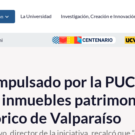
La Universidad
Investigación, Creación e Innovació
ón
ni
mpulsado por la PU
r inmuebles patrimon
órico de Valparaíso
, director de la iniciativa, recalcó que 