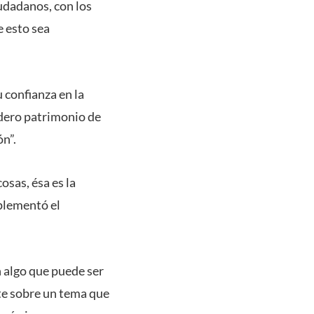
udadanos, con los
e esto sea
 confianza en la
adero patrimonio de
n”.
osas, ésa es la
mplementó el
n algo que puede ser
ente sobre un tema que