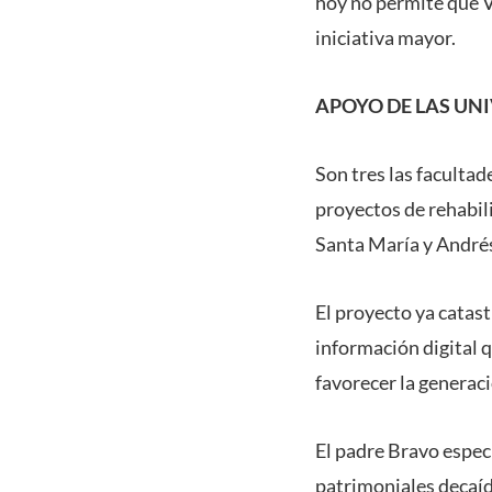
hoy no permite que Va
iniciativa mayor.
APOYO DE LAS UN
Son tres las facultad
proyectos de rehabili
Santa María y Andrés
El proyecto ya catast
información digital 
favorecer la generac
El padre Bravo especi
patrimoniales decaída