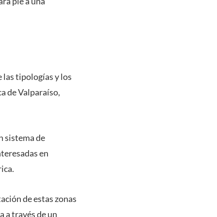
ará pie a una
las tipologías y los
ca de Valparaíso,
un sistema de
nteresadas en
ica.
itación de estas zonas
a a través de un