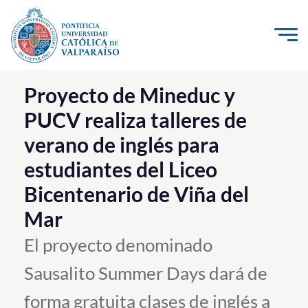
Click acá para ir directamente al contenido
La Universidad
Proyecto de Mineduc y
PUCV realiza talleres de
Investigación, Creación e Innovación
verano de inglés para
PUCV Internacional
estudiantes del Liceo
Vinculación con el Medio
Bicentenario de Viña del
Admisión
Mar
El proyecto denominado
Pregrado
Sausalito Summer Days dará de
Postgrado
forma gratuita clases de inglés a
Formación Continua