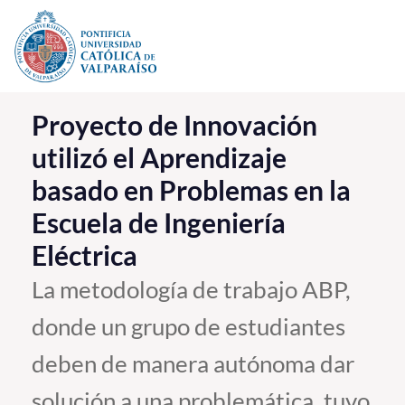
Click acá para ir directamente al contenido
La Universidad
Proyecto de Innovación
utilizó el Aprendizaje
Investigación, Creación e Innovación
basado en Problemas en la
PUCV Internacional
Escuela de Ingeniería
Vinculación con el Medio
Eléctrica
Admisión
La metodología de trabajo ABP,
donde un grupo de estudiantes
Pregrado
deben de manera autónoma dar
Postgrado
Formación Continua
solución a una problemática, tuvo