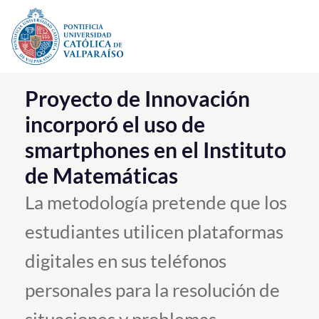
Click acá para ir directamente al contenido
La Universidad
Proyecto de Innovación
incorporó el uso de
Investigación, Creación e Innovación
smartphones en el Instituto
PUCV Internacional
de Matemáticas
Vinculación con el Medio
La metodología pretende que los
Admisión
estudiantes utilicen plataformas
Pregrado
digitales en sus teléfonos
Postgrado
personales para la resolución de
Formación Continua