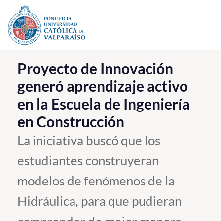
Click acá para ir directamente al contenido
La Universidad
Proyecto de Innovación
generó aprendizaje activo
Investigación, Creación e Innovación
en la Escuela de Ingeniería
PUCV Internacional
en Construcción
Vinculación con el Medio
La iniciativa buscó que los
Admisión
estudiantes construyeran
Pregrado
modelos de fenómenos de la
Postgrado
Hidráulica, para que pudieran
Formación Continua