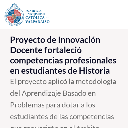
Click acá para ir directamente al contenido
La Universidad
Proyecto de Innovación
Docente fortaleció
Investigación, Creación e Innovación
competencias profesionales
PUCV Internacional
en estudiantes de Historia
Vinculación con el Medio
El proyecto aplicó la metodología
Admisión
del Aprendizaje Basado en
Pregrado
Problemas para dotar a los
Postgrado
estudiantes de las competencias
Formación Continua