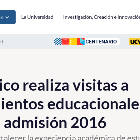
La Universidad
Investigación, Creación e Innovació
ón
ni
o realiza visitas a
ientos educacionale
e admisión 2016
talecer la experiencia académica de est