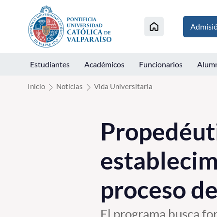
Click acá para ir directamente al contenido
Admisi
Estudiantes
Académicos
Funcionarios
Alum
Inicio
Noticias
Vida Universitaria
Propedéutic
establecim
proceso d
El programa busca for