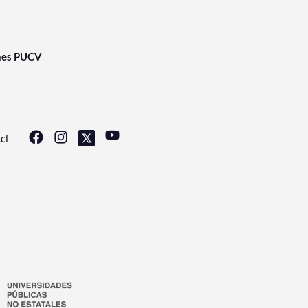
nes PUCV
cl