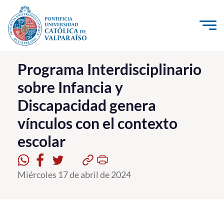
Click acá para ir directamente al contenido
La Universidad
Programa Interdisciplinario
sobre Infancia y
Investigación, Creación e Innovación
Discapacidad genera
PUCV Internacional
vínculos con el contexto
Vinculación con el Medio
escolar
Admisión
Miércoles 17 de abril de 2024
Pregrado
Postgrado
Formación Continua