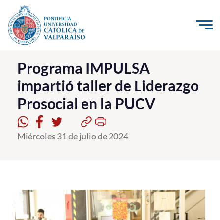
Click acá para ir directamente al contenido
La Universidad
Programa IMPULSA
impartió taller de Liderazgo
Investigación, Creación e Innovación
Prosocial en la PUCV
PUCV Internacional
Vinculación con el Medio
Miércoles 31 de julio de 2024
Admisión
Pregrado
Postgrado
Formación Continua