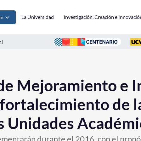
La Universidad
Investigación, Creación e Innovació
ón
ni
de Mejoramiento e I
 fortalecimiento de 
as Unidades Académi
ementarán durante el 2016, con el propó