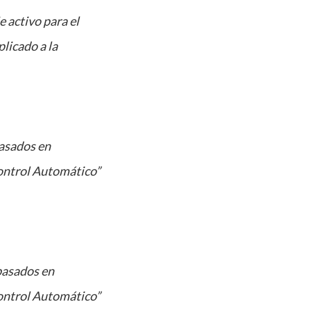
 activo para el
licado a la
asados en
Control Automático”
basados en
Control Automático”