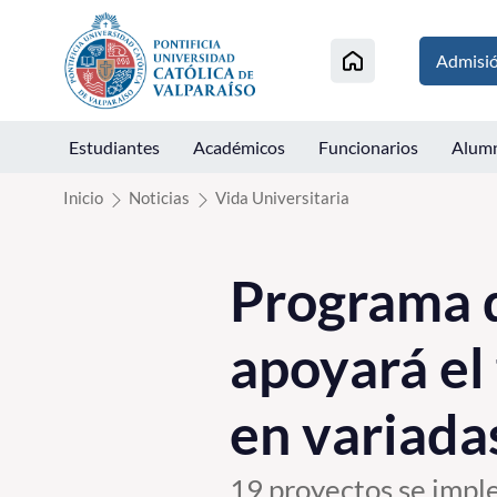
Click acá para ir directamente al contenido
Admisi
Estudiantes
Académicos
Funcionarios
Alum
Inicio
Noticias
Vida Universitaria
Programa 
apoyará el
en variad
19 proyectos se impl