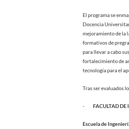
El programa se enmar
Docencia Universitar
mejoramiento de la la
formativos de pregr
para llevar a cabo su
fortalecimiento de a
tecnología para el ap
Tras ser evaluados l
-
FACULTAD DE 
Escuela de Ingenierí