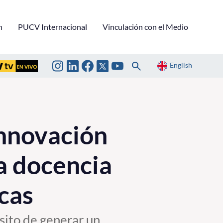
n
PUCV Internacional
Vinculación con el Medio
English
nnovación
la docencia
cas
sito de generar un