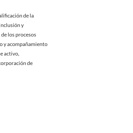
ificación de la
inclusión y
d de los procesos
nto y acompañamiento
e activo,
ncorporación de