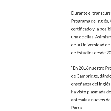
Durante el transcurso
Programa de Inglés, C
certificado y la posi
una de ellas. Asimis
de la Universidad de 
de Estudios desde 2
“En 2016 nuestro Pro
de Cambridge, dándol
enseñanza del inglés 
ha visto plasmada de
antesala a nuevos de
Parra.