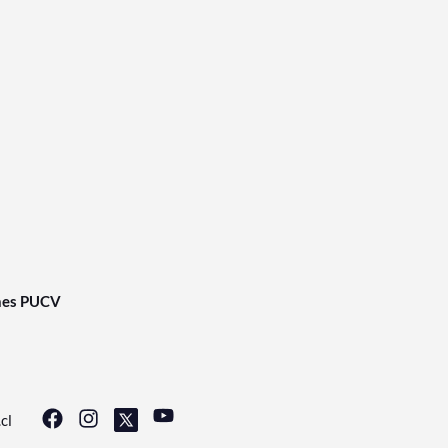
nes PUCV
cl