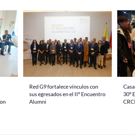
Red G9 fortalece vínculos con
Casa 
l
sus egresados en el II° Encuentro
30° 
con
Alumni
CRC