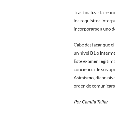
Tras finalizar la re
los requisitos interp
incorporarse a uno 
Cabe destacar que el
un nivel B1 o interm
Este examen legitima
conciencia de sus op
Asimismo, dicho nive
orden de comunicarse
Por Camila Tallar