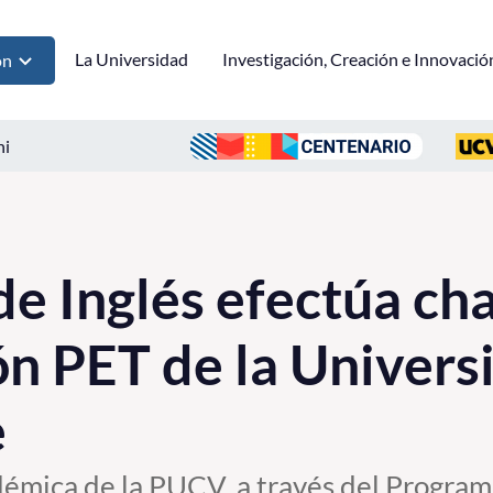
La Universidad
Investigación, Creación e Innovació
ón
ni
e Inglés efectúa cha
ión PET de la Univers
e
émica de la PUCV, a través del Programa