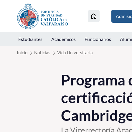
Click acá para ir directamente al contenido
Admisi
Estudiantes
Académicos
Funcionarios
Alum
Inicio
Noticias
Vida Universitaria
Programa d
certificac
Cambridg
La Vicerrectoría Acad