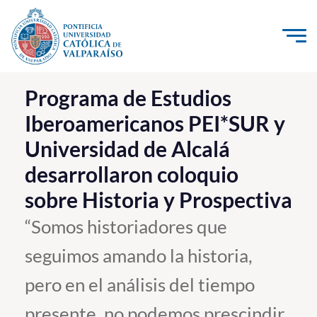
Click acá para ir directamente al contenido
La Universidad
Programa de Estudios
Iberoamericanos PEI*SUR y
Investigación, Creación e Innovación
Universidad de Alcalá
PUCV Internacional
desarrollaron coloquio
Vinculación con el Medio
sobre Historia y Prospectiva
Admisión
“Somos historiadores que
seguimos amando la historia,
Pregrado
pero en el análisis del tiempo
Postgrado
Formación Continua
presente, no podemos prescindir