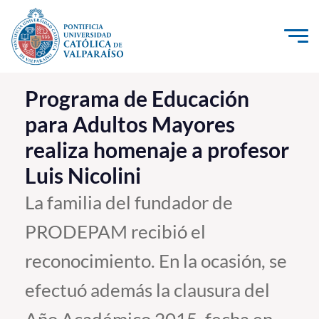
Click acá para ir directamente al contenido
La Universidad
Programa de Educación
para Adultos Mayores
Investigación, Creación e Innovación
realiza homenaje a profesor
PUCV Internacional
Luis Nicolini
Vinculación con el Medio
La familia del fundador de
Admisión
PRODEPAM recibió el
Pregrado
reconocimiento. En la ocasión, se
Postgrado
efectuó además la clausura del
Formación Continua