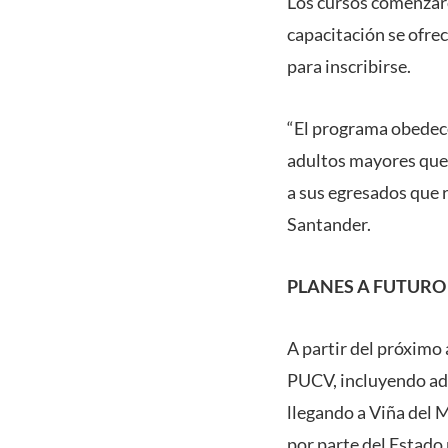
Los cursos comenzaro
capacitación se ofrec
para inscribirse.
“El programa obedece
adultos mayores que 
a sus egresados que 
Santander.
PLANES A FUTURO
A partir del próximo
PUCV, incluyendo ad
llegando a Viña del M
por parte del Estado 