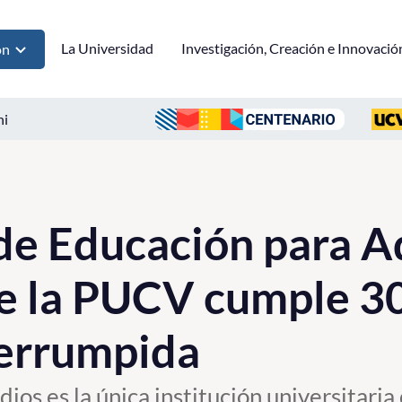
La Universidad
Investigación, Creación e Innovació
ón
ni
e Educación para A
e la PUCV cumple 30
terrumpida
os es la única institución universitaria 