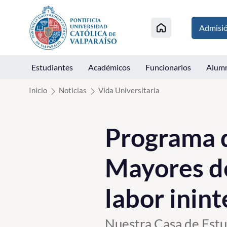
Click acá para ir directamente al contenido
Admisi
Estudiantes
Académicos
Funcionarios
Alum
Inicio
Noticias
Vida Universitaria
Programa d
Mayores d
labor inin
Nuestra Casa de Estudi