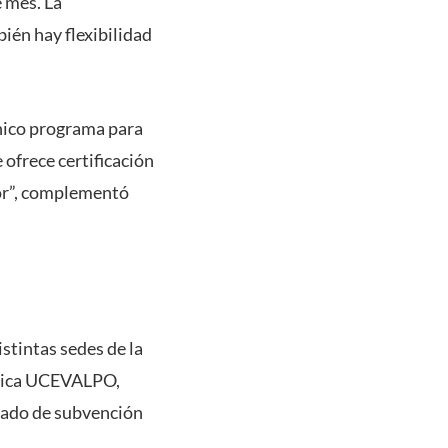
e mes. La
bién hay flexibilidad
único programa para
ofrece certificación
nor”, complementó
stintas sedes de la
cnica UCEVALPO,
 grado de subvención