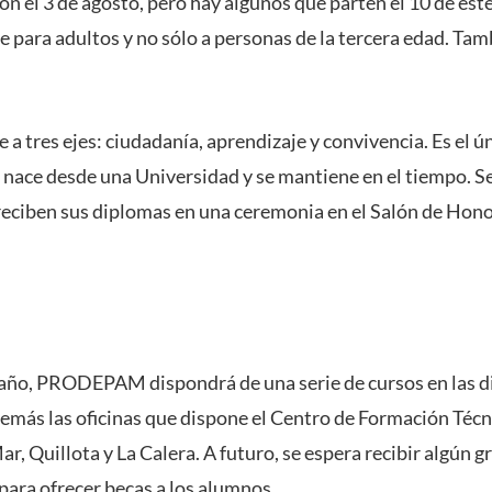
n el 3 de agosto, pero hay algunos que parten el 10 de est
e para adultos y no sólo a personas de la tercera edad. Tam
 a tres ejes: ciudadanía, aprendizaje y convivencia. Es el 
nace desde una Universidad y se mantiene en el tiempo. Se 
reciben sus diplomas en una ceremonia en el Salón de Ho
 año, PRODEPAM dispondrá de una serie de cursos en las di
emás las oficinas que dispone el Centro de Formación Té
ar, Quillota y La Calera. A futuro, se espera recibir algún
para ofrecer becas a los alumnos.