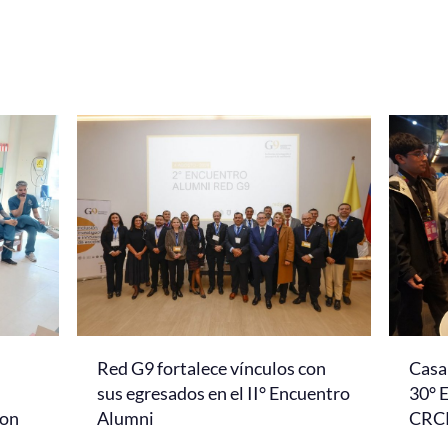
Red G9 fortalece vínculos con
Casa 
l
sus egresados en el II° Encuentro
30° 
con
Alumni
CRC