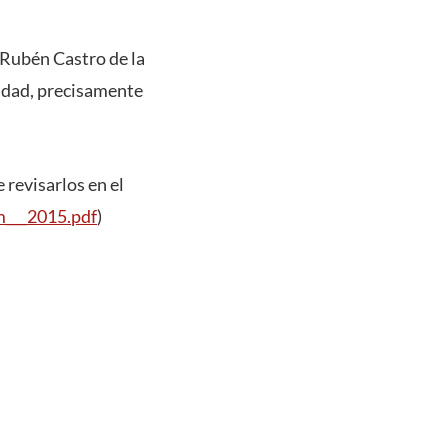
y Rubén Castro de la
sidad, precisamente
 revisarlos en el
m___2015.pdf
)