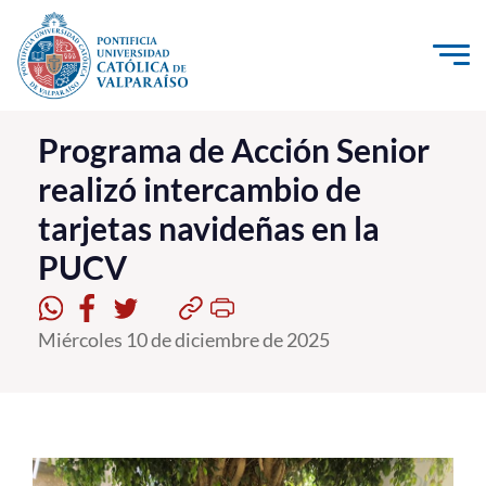
Click acá para ir directamente al contenido
La Universidad
Programa de Acción Senior
realizó intercambio de
Investigación, Creación e Innovación
tarjetas navideñas en la
PUCV Internacional
PUCV
Vinculación con el Medio
Admisión
Miércoles 10 de diciembre de 2025
Pregrado
Postgrado
Formación Continua