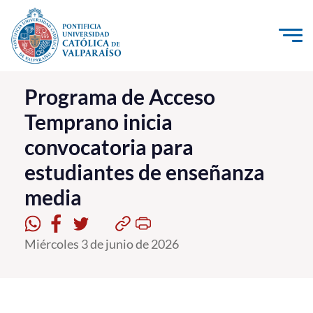
Click acá para ir directamente al contenido
La Universidad
Programa de Acceso
Temprano inicia
Investigación, Creación e Innovación
convocatoria para
PUCV Internacional
estudiantes de enseñanza
Vinculación con el Medio
media
Admisión
Miércoles 3 de junio de 2026
Pregrado
Postgrado
Formación Continua