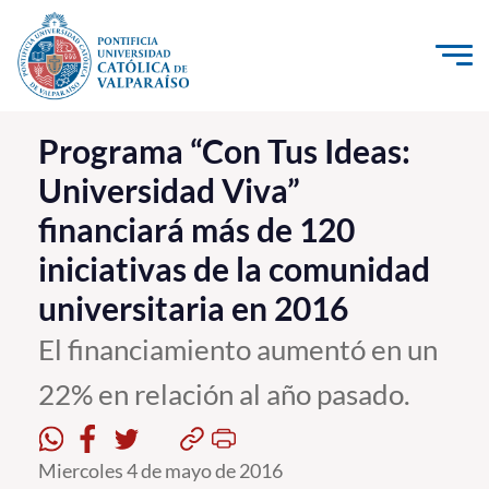
Click acá para ir directamente al contenido
La Universidad
Programa “Con Tus Ideas:
Universidad Viva”
Investigación, Creación e Innovación
financiará más de 120
PUCV Internacional
iniciativas de la comunidad
Vinculación con el Medio
universitaria en 2016
Admisión
El financiamiento aumentó en un
22% en relación al año pasado.
Pregrado
Postgrado
Miercoles 4 de mayo de 2016
Formación Continua