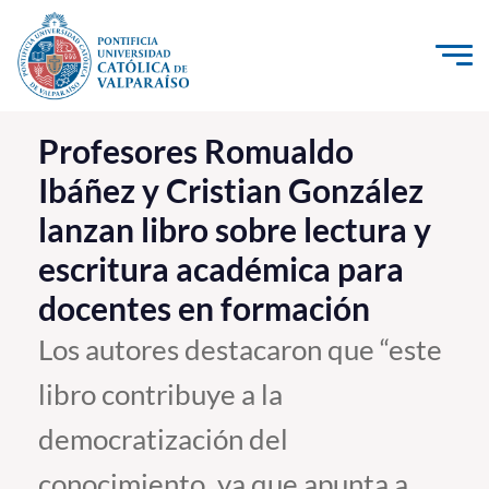
Click acá para ir directamente al contenido
La Universidad
Profesores Romualdo
Ibáñez y Cristian González
Investigación, Creación e Innovación
lanzan libro sobre lectura y
PUCV Internacional
escritura académica para
Vinculación con el Medio
docentes en formación
Admisión
Los autores destacaron que “este
libro contribuye a la
Pregrado
democratización del
Postgrado
Formación Continua
conocimiento, ya que apunta a