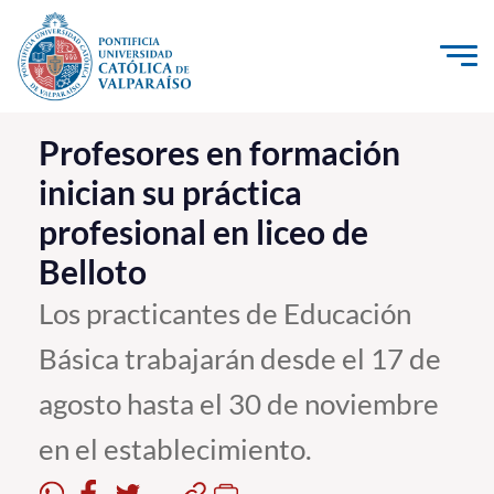
Click acá para ir directamente al contenido
La Universidad
Profesores en formación
inician su práctica
Investigación, Creación e Innovación
profesional en liceo de
PUCV Internacional
Belloto
Vinculación con el Medio
Los practicantes de Educación
Admisión
Básica trabajarán desde el 17 de
Pregrado
agosto hasta el 30 de noviembre
Postgrado
en el establecimiento.
Formación Continua