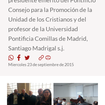
presidente emérito del Pontificio
Consejo para la Promoción de la
Estudiantes
Unidad de los Cristianos y del
Académicos
profesor de la Universidad
Funcionarios
Pontificia Comillas de Madrid,
Alumni
Santiago Madrigal s.j.
English
Miercoles 23 de septiembre de 2015