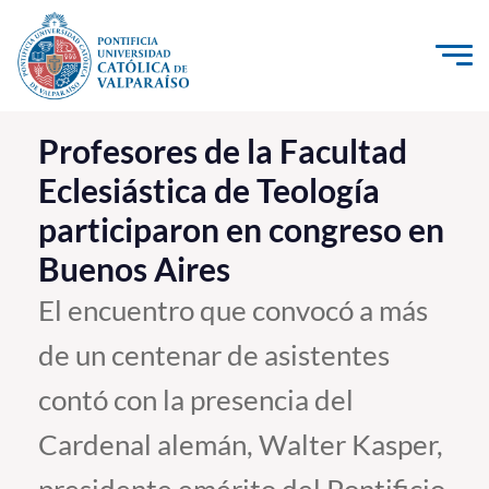
Click acá para ir directamente al contenido
La Universidad
Profesores de la Facultad
Eclesiástica de Teología
Investigación, Creación e Innovación
participaron en congreso en
PUCV Internacional
Buenos Aires
Vinculación con el Medio
El encuentro que convocó a más
Admisión
de un centenar de asistentes
Pregrado
contó con la presencia del
Postgrado
Cardenal alemán, Walter Kasper,
Formación Continua