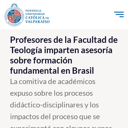
Click acá para ir directamente al contenido
La Universidad
Profesores de la Facultad de
Teología imparten asesoría
Investigación, Creación e Innovación
sobre formación
PUCV Internacional
fundamental en Brasil
Vinculación con el Medio
La comitiva de académicos
Admisión
expuso sobre los procesos
Pregrado
didáctico-disciplinares y los
Postgrado
impactos del proceso que se
Formación Continua