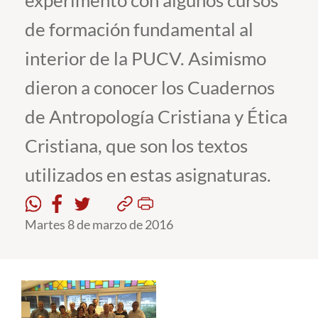
experimentó con algunos cursos
de formación fundamental al
Estudiantes
interior de la PUCV. Asimismo
Académicos
dieron a conocer los Cuadernos
Funcionarios
de Antropología Cristiana y Ética
Alumni
Cristiana, que son los textos
utilizados en estas asignaturas.
English
Martes 8 de marzo de 2016