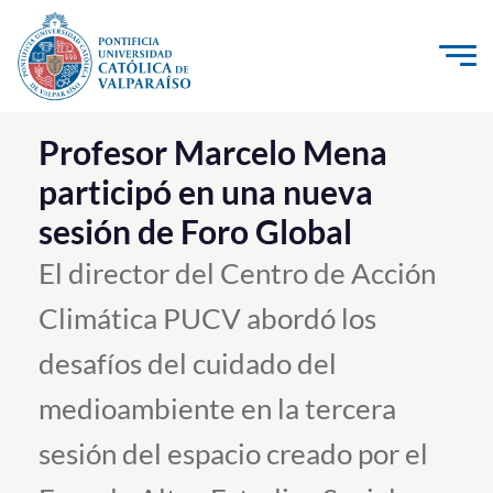
Click acá para ir directamente al contenido
La Universidad
Profesor Marcelo Mena
participó en una nueva
Investigación, Creación e Innovación
sesión de Foro Global
PUCV Internacional
Vinculación con el Medio
El director del Centro de Acción
Climática PUCV abordó los
Admisión
desafíos del cuidado del
Pregrado
medioambiente en la tercera
Postgrado
sesión del espacio creado por el
Formación Continua