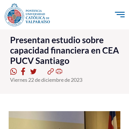
Click acá para ir directamente al contenido
La Universidad
Presentan estudio sobre
capacidad financiera en CEA
Investigación, Creación e Innovación
PUCV Santiago
PUCV Internacional
Vinculación con el Medio
Viernes 22 de diciembre de 2023
Admisión
Pregrado
Postgrado
Formación Continua