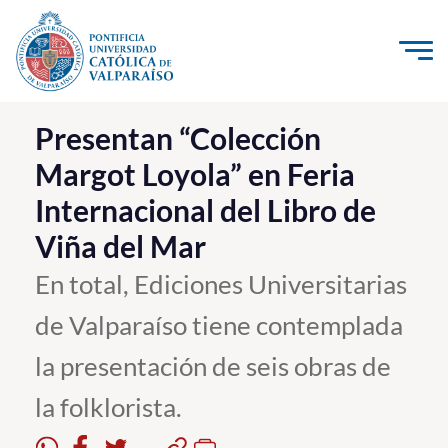
Click acá para ir directamente al contenido
La Universidad
Presentan “Colección
Margot Loyola” en Feria
Investigación, Creación e Innovación
Internacional del Libro de
PUCV Internacional
Viña del Mar
Vinculación con el Medio
En total, Ediciones Universitarias
Admisión
de Valparaíso tiene contemplada
Pregrado
la presentación de seis obras de
Postgrado
la folklorista.
Formación Continua