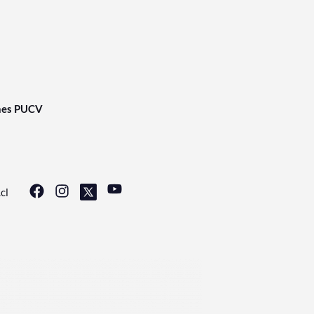
nes PUCV
cl