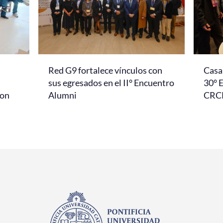
Red G9 fortalece vínculos con
Casa 
l
sus egresados en el II° Encuentro
30° 
con
Alumni
CRC