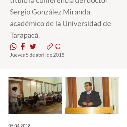
tituló la conferencia del doctor
Sergio González Miranda,
Estudiantes
académico de la Universidad de
Académicos
Tarapacá.
Funcionarios
Alumni
Jueves 5 de abril de 2018
English
05.04.2018