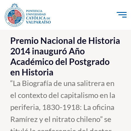
Click acá para ir directamente al contenido
La Universidad
Premio Nacional de Historia
2014 inauguró Año
Investigación, Creación e Innovación
Académico del Postgrado
PUCV Internacional
en Historia
Vinculación con el Medio
“La Biografía de una salitrera en
Admisión
el contexto del capitalismo en la
Pregrado
periferia, 1830-1918: La oficina
Postgrado
Ramírez y el nitrato chileno” se
Formación Continua