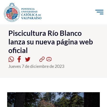
Click acá para ir directamente al contenido
La Universidad
Piscicultura Río Blanco
lanza su nueva página web
Investigación, Creación e Innovación
oficial
PUCV Internacional
Vinculación con el Medio
Jueves 7 de diciembre de 2023
Admisión
Pregrado
Postgrado
Formación Continua