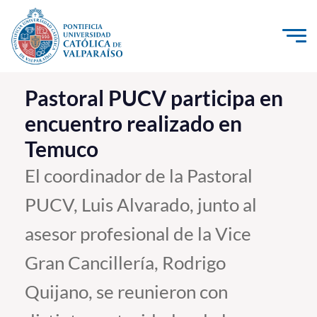
Click acá para ir directamente al contenido
La Universidad
Pastoral PUCV participa en
encuentro realizado en
Investigación, Creación e Innovación
Temuco
PUCV Internacional
Vinculación con el Medio
El coordinador de la Pastoral
PUCV, Luis Alvarado, junto al
Admisión
asesor profesional de la Vice
Pregrado
Gran Cancillería, Rodrigo
Postgrado
Quijano, se reunieron con
Formación Continua