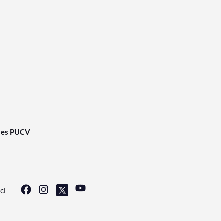
nes PUCV
cl