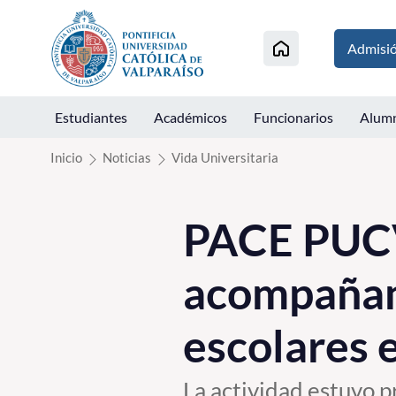
Click acá para ir directamente al contenido
Admisi
Estudiantes
Académicos
Funcionarios
Alum
Inicio
Noticias
Vida Universitaria
PACE PUCV 
acompañam
escolares 
La actividad estuvo p