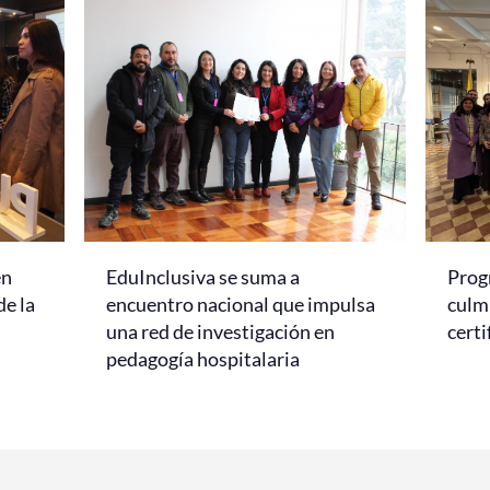
en
EduInclusiva se suma a
Prog
de la
encuentro nacional que impulsa
culmi
una red de investigación en
certi
pedagogía hospitalaria