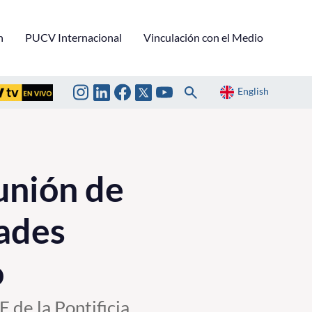
n
PUCV Internacional
Vinculación con el Medio
English
unión de
ades
o
 de la Pontificia