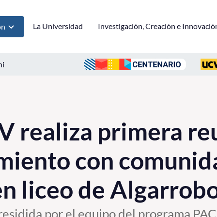
La Universidad
Investigación, Creación e Innovació
ón
ni
realiza primera re
iento con comunid
en liceo de Algarrob
residida por el equipo del programa PACE