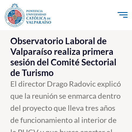
Click acá para ir directamente al contenido
La Universidad
Observatorio Laboral de
Valparaíso realiza primera
Investigación, Creación e Innovación
sesión del Comité Sectorial
PUCV Internacional
de Turismo
Vinculación con el Medio
El director Drago Radovic explicó
Admisión
que la reunión se enmarca dentro
Pregrado
del proyecto que lleva tres años
Postgrado
de funcionamiento al interior de
Formación Continua