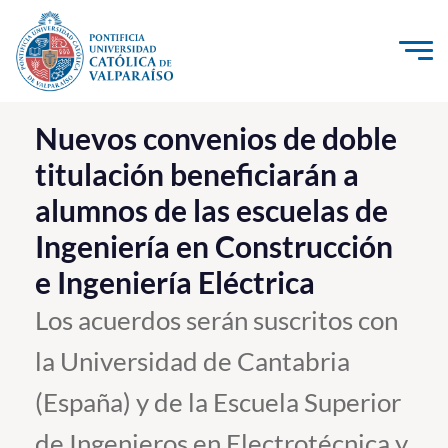
Click acá para ir directamente al contenido
La Universidad
Nuevos convenios de doble
titulación beneficiarán a
Investigación, Creación e Innovación
alumnos de las escuelas de
PUCV Internacional
Ingeniería en Construcción
Vinculación con el Medio
e Ingeniería Eléctrica
Admisión
Los acuerdos serán suscritos con
la Universidad de Cantabria
Pregrado
(España) y de la Escuela Superior
Postgrado
Formación Continua
de Ingenieros en Electrotécnica y