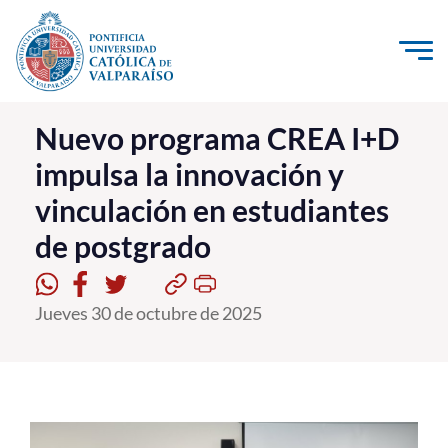
Click acá para ir directamente al contenido
La Universidad
Nuevo programa CREA I+D
impulsa la innovación y
Investigación, Creación e Innovación
vinculación en estudiantes
PUCV Internacional
de postgrado
Vinculación con el Medio
Admisión
Jueves 30 de octubre de 2025
Pregrado
Postgrado
Formación Continua