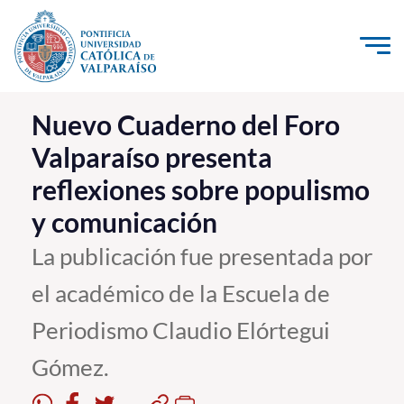
Click acá para ir directamente al contenido
La Universidad
Nuevo Cuaderno del Foro
Valparaíso presenta
Investigación, Creación e Innovación
reflexiones sobre populismo
PUCV Internacional
y comunicación
Vinculación con el Medio
La publicación fue presentada por
Admisión
el académico de la Escuela de
Pregrado
Periodismo Claudio Elórtegui
Postgrado
Gómez.
Formación Continua