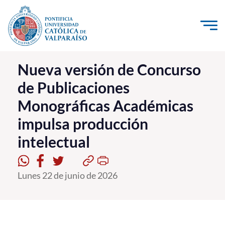
Click acá para ir directamente al contenido
La Universidad
Nueva versión de Concurso
de Publicaciones
Investigación, Creación e Innovación
Monográficas Académicas
PUCV Internacional
impulsa producción
Vinculación con el Medio
intelectual
Admisión
Lunes 22 de junio de 2026
Pregrado
Postgrado
Formación Continua