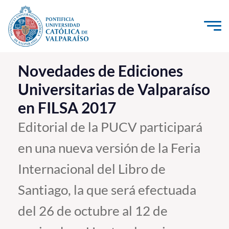
Click acá para ir directamente al contenido
La Universidad
Novedades de Ediciones
Universitarias de Valparaíso
Investigación, Creación e Innovación
en FILSA 2017
PUCV Internacional
Vinculación con el Medio
Editorial de la PUCV participará
en una nueva versión de la Feria
Admisión
Internacional del Libro de
Pregrado
Santiago, la que será efectuada
Postgrado
del 26 de octubre al 12 de
Formación Continua