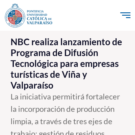
Click acá para ir directamente al contenido
La Universidad
NBC realiza lanzamiento de
Programa de Difusión
Investigación, Creación e Innovación
Tecnológica para empresas
PUCV Internacional
turísticas de Viña y
Vinculación con el Medio
Valparaíso
Admisión
La iniciativa permitirá fortalecer
la incorporación de producción
Pregrado
limpia, a través de tres ejes de
Postgrado
Formación Continua
trabajo: gestión de residuos,