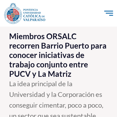
Click acá para ir directamente al contenido
La Universidad
Miembros ORSALC
recorren Barrio Puerto para
Investigación, Creación e Innovación
conocer iniciativas de
PUCV Internacional
trabajo conjunto entre
Vinculación con el Medio
PUCV y La Matriz
Admisión
La idea principal de la
Universidad y la Corporación es
Pregrado
conseguir cimentar, poco a poco,
Postgrado
Formación Continua
un sector que sea sustentable,