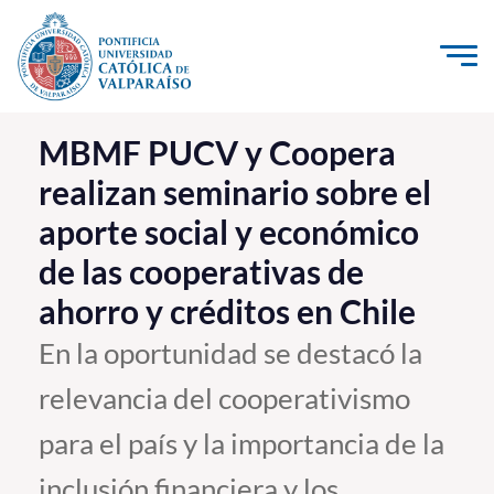
Click acá para ir directamente al contenido
La Universidad
MBMF PUCV y Coopera
realizan seminario sobre el
Investigación, Creación e Innovación
aporte social y económico
PUCV Internacional
de las cooperativas de
Vinculación con el Medio
ahorro y créditos en Chile
Admisión
En la oportunidad se destacó la
relevancia del cooperativismo
Pregrado
para el país y la importancia de la
Postgrado
Formación Continua
inclusión financiera y los